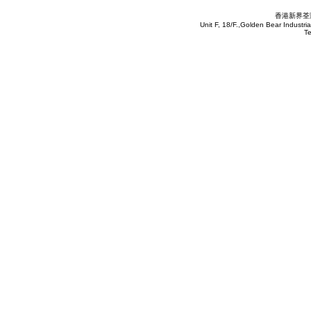
香港新界荃灣
Unit F, 18/F.,Golden Bear Industr
T