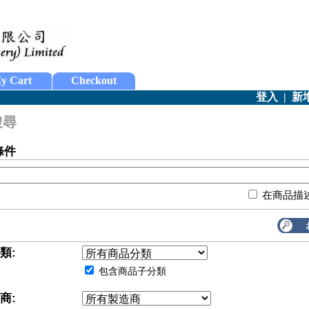
y Cart
Checkout
登入
|
新
搜尋
條件
在商品描
類:
包含商品子分類
商: