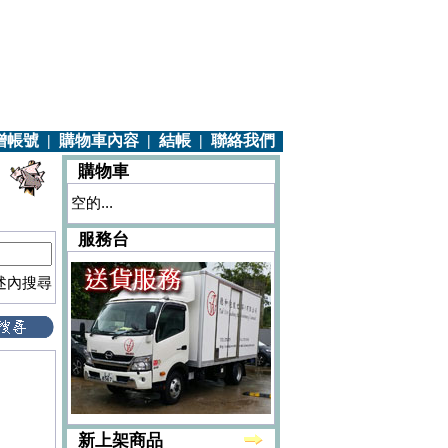
增帳號
|
購物車內容
|
結帳
|
聯絡我們
購物車
空的...
服務台
述內搜尋
新上架商品