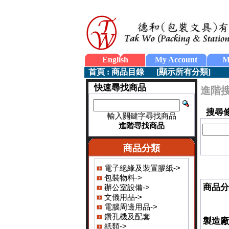
English
My Account
M
首頁
:
商品目錄
[
顯示所有分類
]
快速尋找商品
進階
搜尋
輸入關鍵字尋找商品
進階尋找商品
商品分類
電子絕緣及裝置膠紙->
包裝物料->
商品分
辦公室設備->
文儀用品->
電腦周邊用品->
鑽孔機及配套
製造廠
紙類->