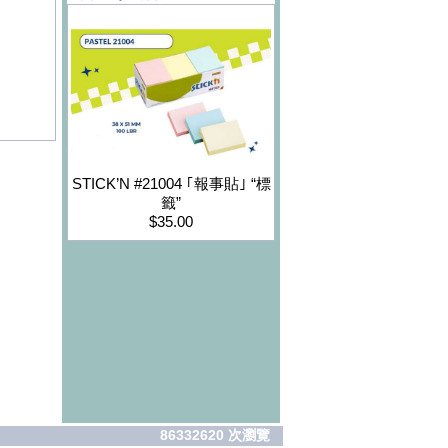
STICK’N #21004 ｢報事貼｣ “標
籤”
$35.00
86332620 次瀏覽