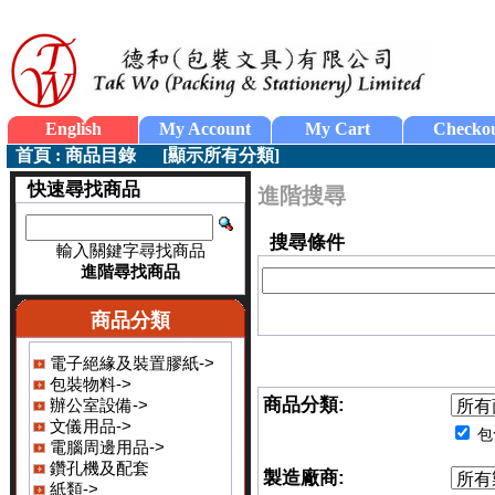
English
My Account
My Cart
Checko
首頁
:
商品目錄
[
顯示所有分類
]
快速尋找商品
進階搜尋
搜尋條件
輸入關鍵字尋找商品
進階尋找商品
商品分類
電子絕緣及裝置膠紙->
包裝物料->
商品分類:
辦公室設備->
文儀用品->
包
電腦周邊用品->
鑽孔機及配套
製造廠商:
紙類->