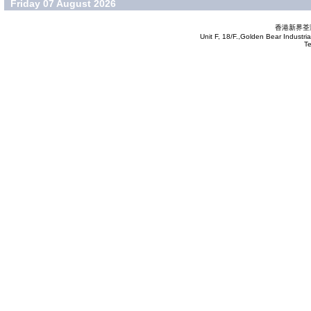
Friday 07 August 2026
香港新界荃灣
Unit F, 18/F.,Golden Bear Industr
T