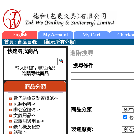
English
My Account
My Cart
Checko
首頁
:
商品目錄
[
顯示所有分類
]
快速尋找商品
進階搜尋
搜尋條件
輸入關鍵字尋找商品
進階尋找商品
商品分類
電子絕緣及裝置膠紙->
包裝物料->
商品分類:
辦公室設備->
文儀用品->
包
電腦周邊用品->
鑽孔機及配套
製造廠商:
紙類->