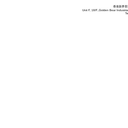
香港新界荃灣
Unit F, 18/F.,Golden Bear Industr
T