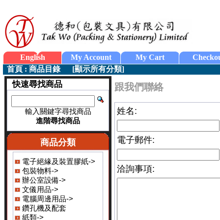
English
My Account
My Cart
Checko
首頁
:
商品目錄
[
顯示所有分類
]
快速尋找商品
跟我們聯絡
姓名:
輸入關鍵字尋找商品
進階尋找商品
電子郵件:
商品分類
電子絕緣及裝置膠紙->
洽詢事項:
包裝物料->
辦公室設備->
文儀用品->
電腦周邊用品->
鑽孔機及配套
紙類->