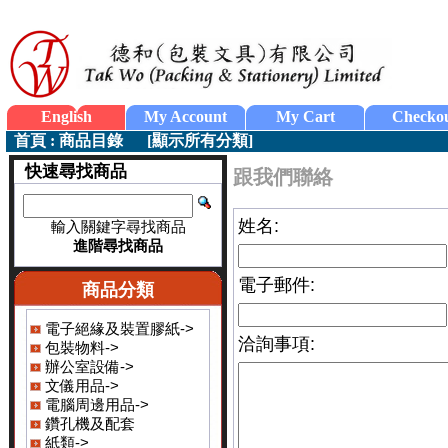
English
My Account
My Cart
Checko
首頁
:
商品目錄
[
顯示所有分類
]
快速尋找商品
跟我們聯絡
姓名:
輸入關鍵字尋找商品
進階尋找商品
電子郵件:
商品分類
電子絕緣及裝置膠紙->
洽詢事項:
包裝物料->
辦公室設備->
文儀用品->
電腦周邊用品->
鑽孔機及配套
紙類->