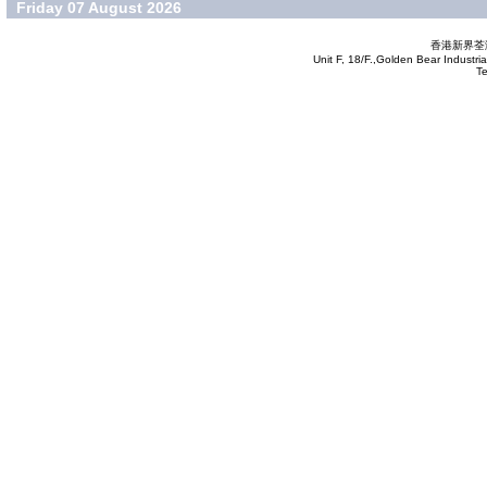
Friday 07 August 2026
香港新界荃灣
Unit F, 18/F.,Golden Bear Industr
T