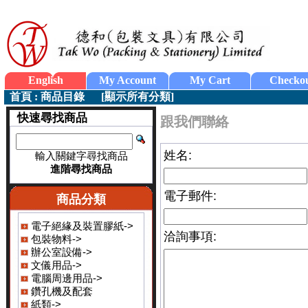
English
My Account
My Cart
Checko
首頁
:
商品目錄
[
顯示所有分類
]
快速尋找商品
跟我們聯絡
姓名:
輸入關鍵字尋找商品
進階尋找商品
電子郵件:
商品分類
電子絕緣及裝置膠紙->
洽詢事項:
包裝物料->
辦公室設備->
文儀用品->
電腦周邊用品->
鑽孔機及配套
紙類->