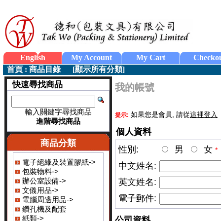
English
My Account
My Cart
Checko
首頁
:
商品目錄
[
顯示所有分類
]
快速尋找商品
我的帳號
輸入關鍵字尋找商品
如果您是會員, 請從
這裡登入
提示:
進階尋找商品
個人資料
商品分類
性別:
男
女
*
電子絕緣及裝置膠紙->
中文姓名:
包裝物料->
辦公室設備->
英文姓名:
文儀用品->
電子郵件:
電腦周邊用品->
鑽孔機及配套
紙類->
公司資料