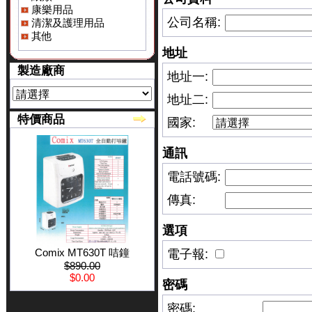
康樂用品
公司名稱:
清潔及護理用品
其他
地址
製造廠商
地址一:
地址二:
特價商品
國家:
通訊
電話號碼:
傳真:
選項
Comix MT630T 咭鐘
電子報:
$890.00
$0.00
密碼
密碼: