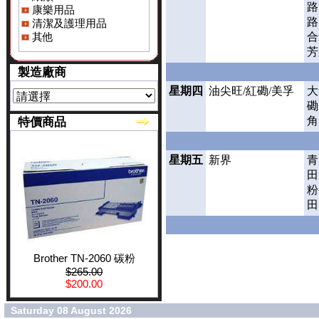
路
康樂用品
路
清潔及護理用品
其他
合
芳
製造廠商
星期四
油尖旺/紅磡/美孚
大
磡
角
特價商品
星期五
新界
青
田
粉
田
Brother TN-2060 碳粉
$265.00
$200.00
Saturday 08 August 2026