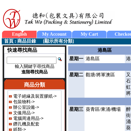
English
My Account
My Cart
Checko
首頁
:
商品目錄
[
顯示所有分類
]
快速尋找商品
港島區
星期一
港島區
港
輸入關鍵字尋找商品
進階尋找商品
星期二
觀塘/將軍澳區
又
石
商品分類
虹
將
電子絕緣及裝置膠紙->
包裝物料->
辦公室設備->
星期三
葵青區/東涌/機場
醉
文儀用品->
街
電腦周邊用品->
涌
鑽孔機及配套
葵
紙類->