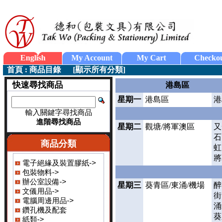
English
My Account
My Cart
Checko
首頁
:
商品目錄
[
顯示所有分類
]
快速尋找商品
港島區
星期一
港島區
港
輸入關鍵字尋找商品
進階尋找商品
星期二
觀塘/將軍澳區
又
石
商品分類
虹
將
電子絕緣及裝置膠紙->
包裝物料->
辦公室設備->
星期三
葵青區/東涌/機場
醉
文儀用品->
街
電腦周邊用品->
涌
鑽孔機及配套
葵
紙類->