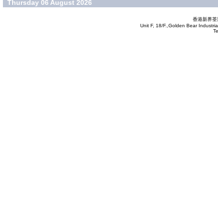
Thursday 06 August 2026
香港新界荃灣
Unit F, 18/F.,Golden Bear Industr
T