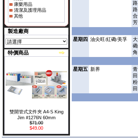
路
康樂用品
路
清潔及護理用品
其他
合
芳
製造廠商
星期四
油尖旺/紅磡/美孚
大
磡
角
特價商品
星期五
新界
青
田
粉
田
雙開管式文件夾 A4-S King
Jim #1276N 60mm
$71.00
$49.00