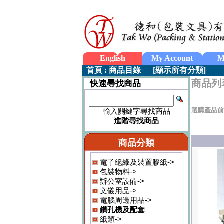
English
My Account
M
首頁
:
商品目錄
[
顯示所有分類
]
商品列
快速尋找商品
選購產品前
輸入關鍵字尋找商品
進階尋找商品
商品分類
電子絕緣及裝置膠紙->
包裝物料->
辦公室設備->
文儀用品->
電腦周邊用品->
鑽孔機及配套
紙類->