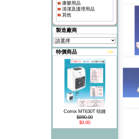
康樂用品
清潔及護理用品
其他
製造廠商
特價商品
Comix MT630T 咭鐘
$890.00
$0.00