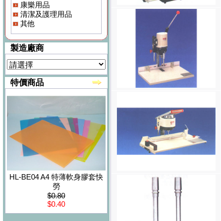
康樂用品
清潔及護理用品
其他
製造廠商
特價商品
HL-BE04 A4 特薄軟身膠套快
勞
$0.80
$0.40