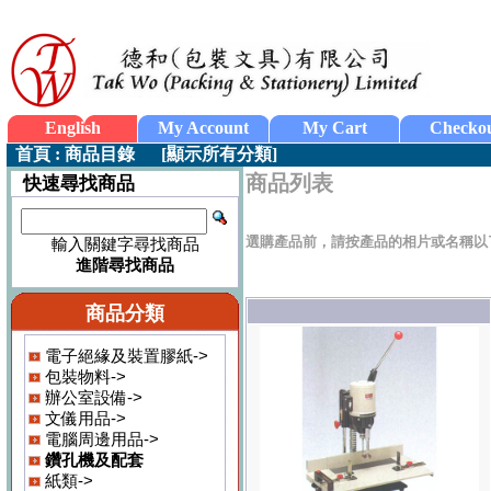
English
My Account
My Cart
Checko
首頁
:
商品目錄
[
顯示所有分類
]
商品列表
快速尋找商品
選購產品前，請按產品的相片或名稱以
輸入關鍵字尋找商品
進階尋找商品
商品分類
電子絕緣及裝置膠紙->
包裝物料->
辦公室設備->
文儀用品->
電腦周邊用品->
鑽孔機及配套
紙類->