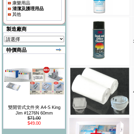
康樂用品
清潔及護理用品
其他
製造廠商
特價商品
雙開管式文件夾 A4-S King
Jim #1276N 60mm
$71.00
$49.00