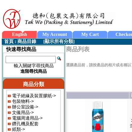
English
My Account
My Cart
Checko
首頁
:
商品目錄
[
顯示所有分類
]
商品列表
快速尋找商品
選購產品前，請按產品的相片或名稱以
輸入關鍵字尋找商品
進階尋找商品
商品分類
電子絕緣及裝置膠紙->
包裝物料->
辦公室設備->
文儀用品->
電腦周邊用品->
鑽孔機及配套
紙類->