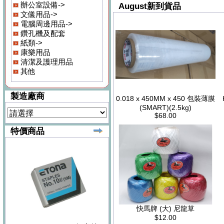
辦公室設備->
August新到貨品
文儀用品->
電腦周邊用品->
鑽孔機及配套
紙類->
康樂用品
清潔及護理用品
其他
製造廠商
0.018 x 450MM x 450 包裝薄膜
(SMART)(2.5kg)
$68.00
特價商品
快馬牌 (大) 尼龍草
$12.00