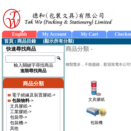
English
My Account
My Cart
Checko
首頁
:
商品目錄
[
顯示所有分類
]
商品分類 -
快速尋找商品
種類繁多，不能盡錄，歡迎致電本公司
輸入關鍵字尋找商品
進階尋找商品
商品分類
電子絕緣及裝置膠紙->
文具膠紙
包裝物料
->
文具膠紙->
工業膠紙->
包裝帶->
包裝機->
包裝機
其他