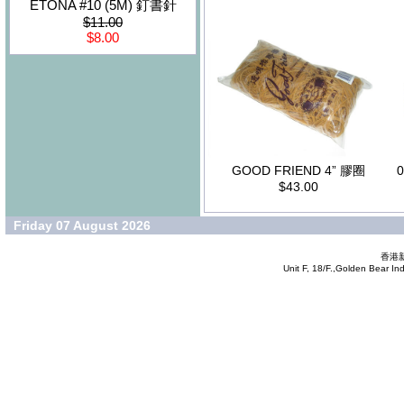
ETONA #10 (5M) 釘書針
$11.00
$8.00
GOOD FRIEND 4” 膠圈
$43.00
Friday 07 August 2026
香港新
Unit F, 18/F.,Golden Bear In