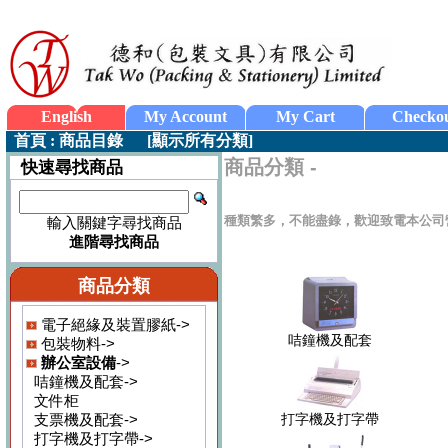
English
My Account
My Cart
Checko
首頁
:
商品目錄
[
顯示所有分類
]
商品分類 -
快速尋找商品
種類繁多，不能盡錄，歡迎致電本公司
輸入關鍵字尋找商品
進階尋找商品
商品分類
電子絕緣及裝置膠紙->
咭鐘機及配套
包裝物料->
辦公室設備
->
咭鐘機及配套->
文件柜
支票機及配套->
打字機及打字帶
打字機及打字帶->