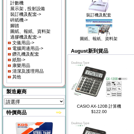
計數機
展示架 , 投射設備
裝訂機及配套->
裝訂機及配套
碎紙機->
腳踏
圖紙、報紙、資料架
過膠機及配套->
圖紙、報紙、資料架
文儀用品->
電腦周邊用品->
August新到貨品
鑽孔機及配套
紙類->
康樂用品
清潔及護理用品
其他
製造廠商
CASIO AX-120B 計算機
$122.00
特價商品