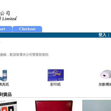
art
Checkout
登入
-
盡錄，歡迎致電本公司營業部查詢
傳真紙
影印紙
加數機
新到貨品