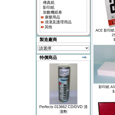
傳真紙
影印紙
加數機紙卷
康樂用品
清潔及護理用品
其他
ACE 影印紙 
2
製造廠商
特價商品
影印紙 A3 
$
Perfects 013662 CD/DVD 清
潔劑