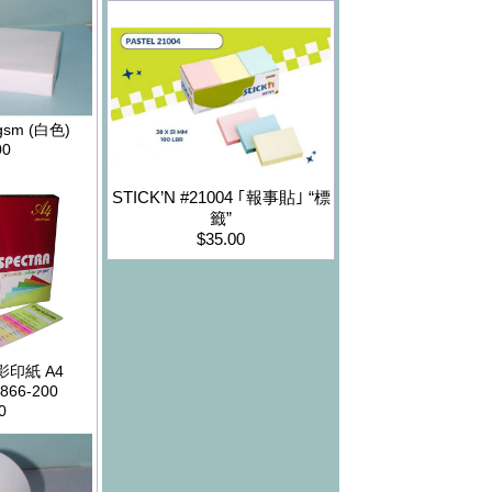
gsm (白色)
00
STICK’N #21004 ｢報事貼｣ “標
籤”
$35.00
a 影印紙 A4
866-200
0