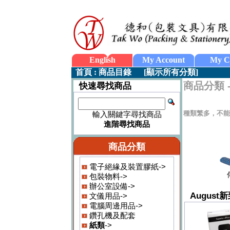
English
My Account
My C
首頁
:
商品目錄
[
顯示所有分類
]
商品分類 
快速尋找商品
種類繁多，不能
輸入關鍵字尋找商品
進階尋找商品
商品分類
電子絕緣及裝置膠紙->
包裝物料->
辦公室設備->
August
文儀用品->
電腦周邊用品->
鑽孔機及配套
紙類
->