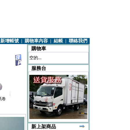
|
新增帳號
|
購物車內容
|
結帳
|
聯絡我們
購物車
空的...
服務台
紙卷
新上架商品