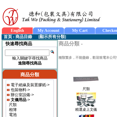
English
My Account
My Cart
Checko
首頁
:
商品目錄
[
顯示所有分類
]
商品分類 -
快速尋找商品
種類繁多，不能盡錄，歡迎致電本公司
輸入關鍵字尋找商品
進階尋找商品
商品分類
電子絕緣及裝置膠紙->
尺類
包裝物料->
辦公室設備->
文儀用品
->
尺類
相簿
精選桌上文儀
電池