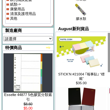
紙類->
康樂用品
清潔及護理用品
其他
膠水類
August新到貨品
製造廠商
特價商品
STICK’N #21004 ｢報事貼｣ “標
籤”
$35.00
Esselte 44877 5色膠質分類索
引
$8.60
$5.00