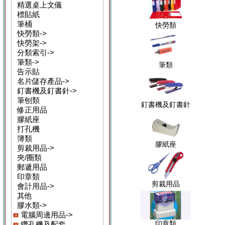
精選桌上文儀
標貼紙
筆桶
快勞類
快勞類->
快勞架->
分類索引->
筆類->
筆類
告示貼
名片儲存產品->
釘書機及釘書針->
筆刨類
釘書機及釘書針
修正用品
膠紙座
打孔機
簿類
膠紙座
剪裁用品->
夾/圈類
郵遞用品
印章類
剪裁用品
會計用品->
其他
膠水類->
電腦周邊用品->
印章類
鑽孔機及配套