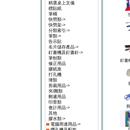
精選桌上文儀
標貼紙
筆桶
快勞類->
快勞架->
分類索引->
筆類->
告示貼
名片儲存產品->
釘書機及釘書針->
筆刨類
釘書
修正用品
膠紙座
打孔機
簿類
剪裁用品->
夾/圈類
郵遞用品
印章類
會計用品->
其他
膠水類->
電腦周邊用品->
鑽孔機及配套