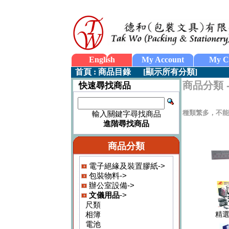
English
My Account
My C
首頁
:
商品目錄
[
顯示所有分類
]
商品分類 
快速尋找商品
種類繁多，不能
輸入關鍵字尋找商品
進階尋找商品
商品分類
電子絕緣及裝置膠紙->
包裝物料->
辦公室設備->
文儀用品
->
尺類
相簿
精
電池