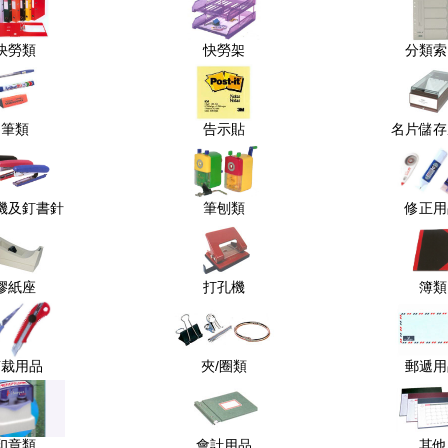
快勞類
快勞架
分類索
筆類
告示貼
名片儲存
機及釘書針
筆刨類
修正用
膠紙座
打孔機
簿類
剪裁用品
夾/圈類
郵遞用
印章類
會計用品
其他