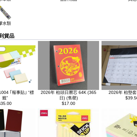
膠水類
新到貨品
21004 ｢報事貼｣ “標
2026年 枱頭日曆芯 64K (365
2026年 枱墊套庄
籤”
日) (售罄)
$39.5
$35.00
$17.00