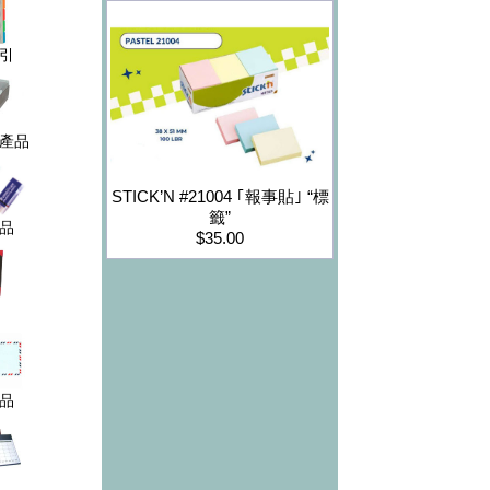
引
產品
STICK’N #21004 ｢報事貼｣ “標
籤”
品
$35.00
品