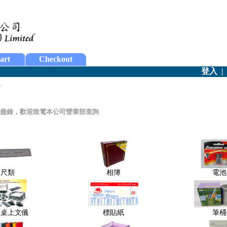
art
Checkout
登入
-
盡錄，歡迎致電本公司營業部查詢
尺類
相簿
電池
選桌上文儀
標貼紙
筆桶