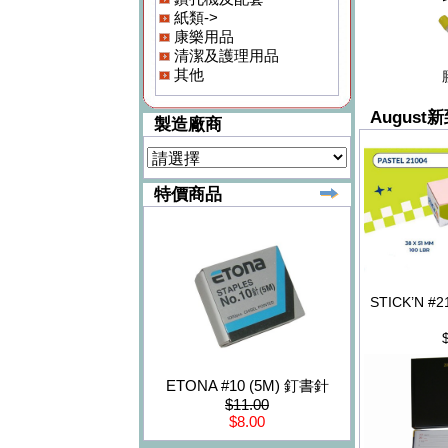
紙類->
康樂用品
清潔及護理用品
其他
August
製造廠商
特價商品
STICK’N #
ETONA #10 (5M) 釘書針
$11.00
$8.00