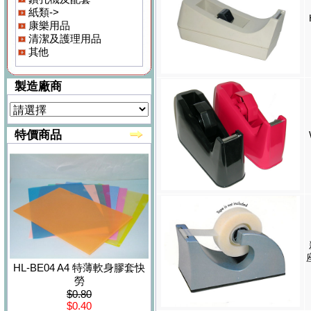
紙類->
康樂用品
清潔及護理用品
其他
製造廠商
特價商品
HL-BE04 A4 特薄軟身膠套快
勞
$0.80
$0.40