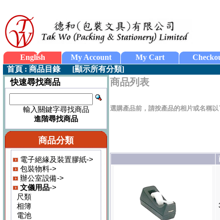
English
My Account
My Cart
Checko
首頁
:
商品目錄
[
顯示所有分類
]
商品列表
快速尋找商品
選購產品前，請按產品的相片或名稱以
輸入關鍵字尋找商品
進階尋找商品
商品分類
電子絕緣及裝置膠紙->
包裝物料->
辦公室設備->
文儀用品
->
尺類
相簿
電池