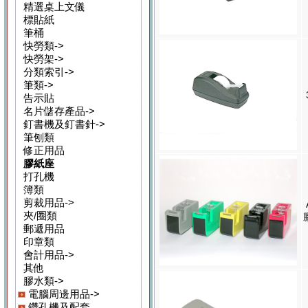
精選桌上文儀
標貼紙
筆桶
快勞類->
快勞架->
分類索引->
筆類->
告示貼
名片儲存產品->
釘書機及釘書針->
筆刨類
修正用品
膠紙座
打孔機
簿類
剪裁用品->
夾/圈類
郵遞用品
印章類
會計用品->
其他
膠水類->
電腦周邊用品->
鑽孔機及配套