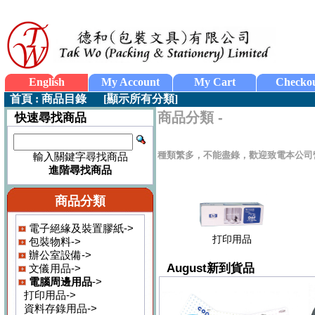
English
My Account
My Cart
Checko
首頁
:
商品目錄
[
顯示所有分類
]
商品分類 -
快速尋找商品
種類繁多，不能盡錄，歡迎致電本公司
輸入關鍵字尋找商品
進階尋找商品
商品分類
電子絕緣及裝置膠紙->
打印用品
包裝物料->
辦公室設備->
August新到貨品
文儀用品->
電腦周邊用品
->
打印用品->
資料存錄用品->