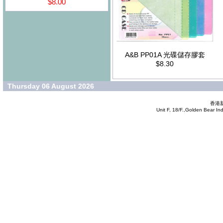
$8.00
A&B PP01A 光碟儲存膠套
$8.30
Thursday 06 August 2026
香港新
Unit F, 18/F.,Golden Bear In