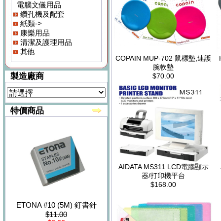
電腦文儀用品
鑽孔機及配套
紙類->
康樂用品
清潔及護理用品
其他
COPAIN MUP-702 鼠標墊,連護
腕軟墊
製造廠商
$70.00
特價商品
AIDATA MS311 LCD電腦顯示
器/打印機平台
$168.00
ETONA #10 (5M) 釘書針
$11.00