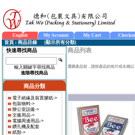
English
My Account
My Cart
Checko
首頁
:
商品目錄
[
顯示所有分類
]
商品列表
快速尋找商品
選購產品前，請按產品的相片或名稱以
輸入關鍵字尋找商品
進階尋找商品
商品分類
電子絕緣及裝置膠紙->
包裝物料->
辦公室設備->
文儀用品->
電腦周邊用品->
鑽孔機及配套
紙類->