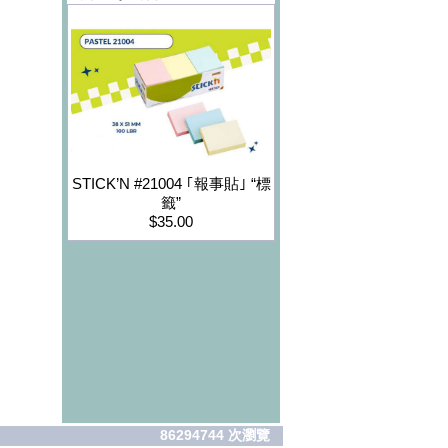
STICK’N #21004 ｢報事貼｣ “標
籤”
$35.00
86294744 次瀏覽