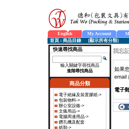
English
My Account
M
首頁
:
商品目錄
[
顯示所有分類
]
快速尋找商品
我忘
輸入關鍵字尋找商品
如果
進階尋找商品
emai
商品分類
電子郵
電子絕緣及裝置膠紙->
包裝物料->
辦公室設備->
文儀用品->
電腦周邊用品->
鑽孔機及配套
紙類->