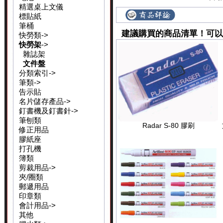
精選桌上文儀
標貼紙
筆桶
建議購買的商品清單！可以
快勞類->
快勞架
->
雜誌架
文件盤
分類索引->
筆類->
告示貼
名片儲存產品->
釘書機及釘書針->
筆刨類
Radar S-80 膠刷
修正用品
膠紙座
打孔機
簿類
剪裁用品->
夾/圈類
郵遞用品
印章類
會計用品->
其他