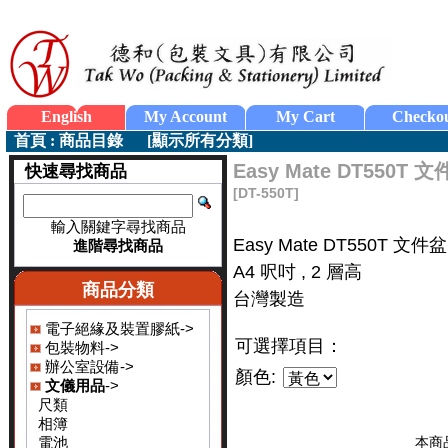
English
My Account
My Cart
Checko
首頁
:
商品目錄
[
顯示所有分類
]
Easy Mate DT550T 
快速尋找商品
[DT-550T]
輸入關鍵字尋找商品
Easy Mate DT550T 文件盆
進階尋找商品
A4 呎吋 , 2 層高
商品分類
台灣製造
電子絕緣及裝置膠紙->
可選擇項目：
包裝物料->
辦公室設備->
顏色:
文儀用品
->
尺類
相簿
電池
本商品