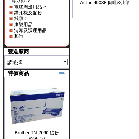
膠水類->
Artline 400XF 圓咀漆油筆
電腦周邊用品->
鑽孔機及配套
紙類->
康樂用品
清潔及護理用品
其他
製造廠商
特價商品
Brother TN-2060 碳粉
$265.00