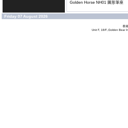
Golden Horse NH01 圖形筆座
Friday 07 August 2026
香港
Unit F, 18/F.,Golden Bear 