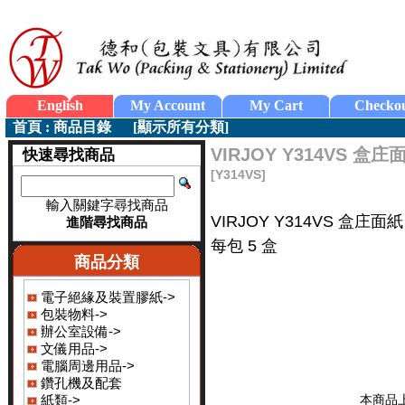
English
My Account
My Cart
Checko
首頁
:
商品目錄
[
顯示所有分類
]
VIRJOY Y314VS 盒庄
快速尋找商品
[Y314VS]
輸入關鍵字尋找商品
VIRJOY Y314VS 盒庄面紙
進階尋找商品
每包 5 盒
商品分類
電子絕緣及裝置膠紙->
包裝物料->
辦公室設備->
文儀用品->
電腦周邊用品->
鑽孔機及配套
紙類->
本商品上架