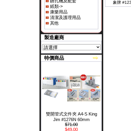
鑽孔機及配套
象牌 #1
紙類->
康樂用品
清潔及護理用品
其他
製造廠商
特價商品
雙開管式文件夾 A4-S King
Jim #1276N 60mm
$71.00
$49.00