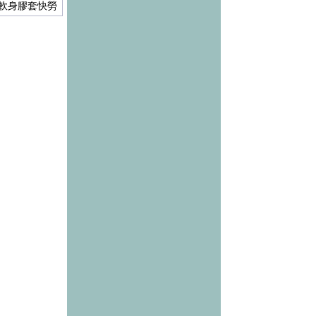
特薄軟身膠套快勞