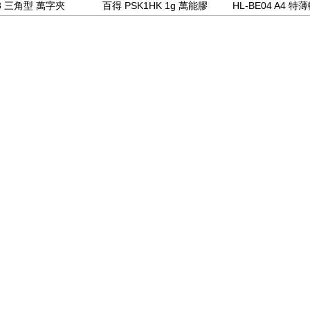
23 三角型 萬字夾
百得 PSK1HK 1g 萬能膠
HL-BE04 A4 