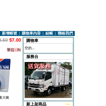
|
新增帳號
|
購物車內容
|
結帳
|
聯絡我們
4.50
$7.00
購物車
空的...
單位 : Pc
服務台
看大圖
新上架商品