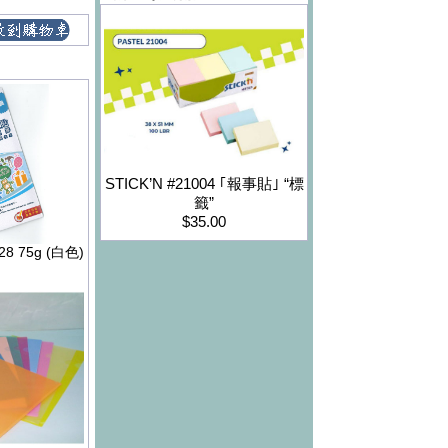
STICK’N #21004 ｢報事貼｣ “標
籤”
$35.00
8 75g (白色)