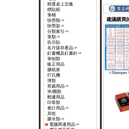
精選桌上文儀
標貼紙
筆桶
建議購買
快勞類->
快勞架->
分類索引->
筆類->
告示貼
名片儲存產品->
釘書機及釘書針->
筆刨類
修正用品
膠紙座
i-Stamp
打孔機
簿類
剪裁用品->
夾/圈類
郵遞用品
印章類
會計用品->
其他
膠水類->
電腦周邊用品->