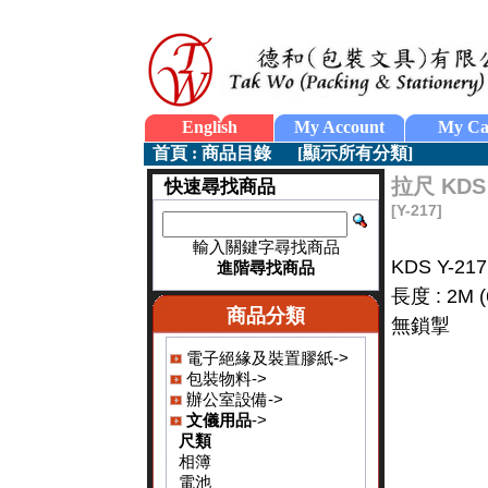
English
My Account
My Ca
首頁
:
商品目錄
[
顯示所有分類
]
拉尺 KDS
快速尋找商品
[Y-217]
輸入關鍵字尋找商品
KDS Y-21
進階尋找商品
長度 : 2M 
商品分類
無鎖掣
電子絕緣及裝置膠紙->
包裝物料->
辦公室設備->
文儀用品
->
尺類
相簿
電池