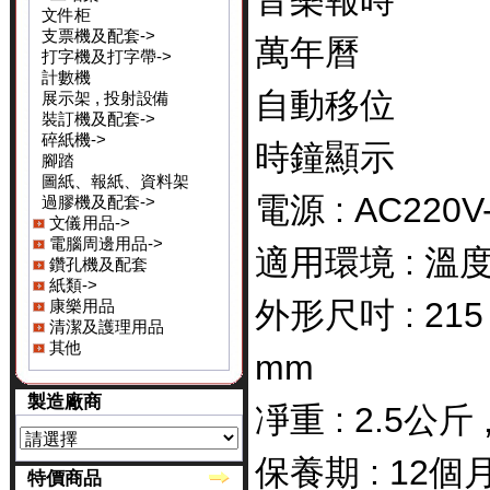
音樂報時
文件柜
支票機及配套->
萬年曆
打字機及打字帶->
計數機
自動移位
展示架 , 投射設備
裝訂機及配套->
碎紙機->
時鐘顯示
腳踏
圖紙、報紙、資料架
電源 : AC220V
過膠機及配套->
文儀用品->
電腦周邊用品->
適用環境 : 溫度 :
鑽孔機及配套
紙類->
外形尺吋 : 215 (H
康樂用品
清潔及護理用品
其他
mm
製造廠商
凈重 : 2.5公斤 
保養期 : 12個月
特價商品