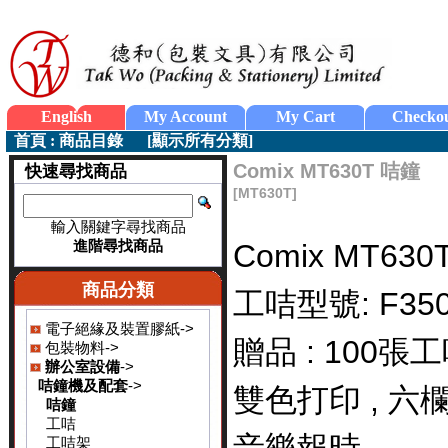
English
My Account
My Cart
Checko
首頁
:
商品目錄
[
顯示所有分類
]
Comix MT630T 咭鐘
快速尋找商品
[MT630T]
輸入關鍵字尋找商品
進階尋找商品
Comix MT630
商品分類
工咭型號: F35
電子絕緣及裝置膠紙->
贈品 : 100張
包裝物料->
辦公室設備
->
咭鐘機及配套
->
雙色打印 , 六
咭鐘
工咭
工咭架