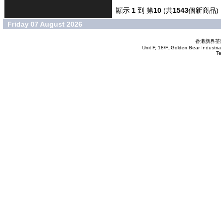
顯示
1
到 第
10
(共
1543
個新商品)
Friday 07 August 2026
香港新界荃灣
Unit F, 18/F.,Golden Bear Industr
T