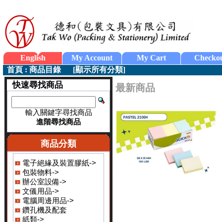
English
My Account
My Cart
Checko
首頁
:
商品目錄
[
顯示所有分類
]
快速尋找商品
最新商品
輸入關鍵字尋找商品
進階尋找商品
商品分類
電子絕緣及裝置膠紙->
包裝物料->
辦公室設備->
文儀用品->
電腦周邊用品->
鑽孔機及配套
紙類->