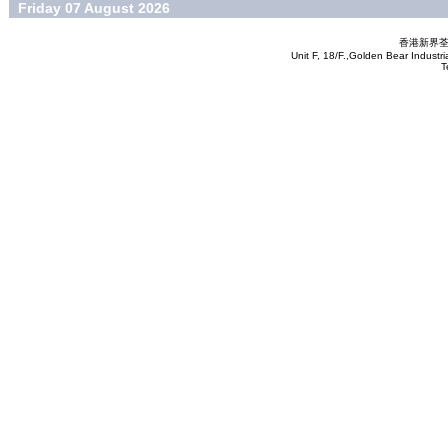
Friday 07 August 2026
香港新界荃
Unit F, 18/F.,Golden Bear Industr
T