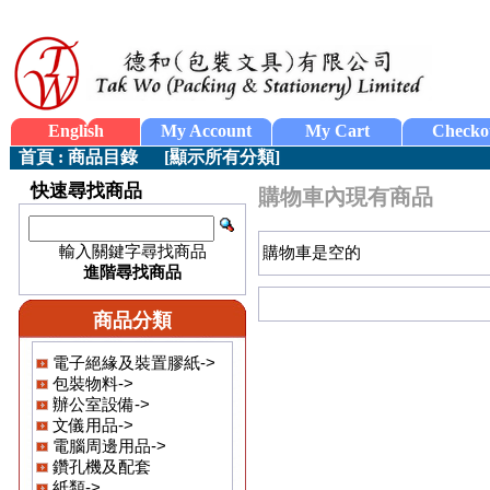
English
My Account
My Cart
Checko
首頁
:
商品目錄
[
顯示所有分類
]
快速尋找商品
購物車內現有商品
輸入關鍵字尋找商品
購物車是空的
進階尋找商品
商品分類
電子絕緣及裝置膠紙->
包裝物料->
辦公室設備->
文儀用品->
電腦周邊用品->
鑽孔機及配套
紙類->