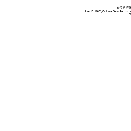
香港新界荃
Unit F, 18/F.,Golden Bear Industr
T