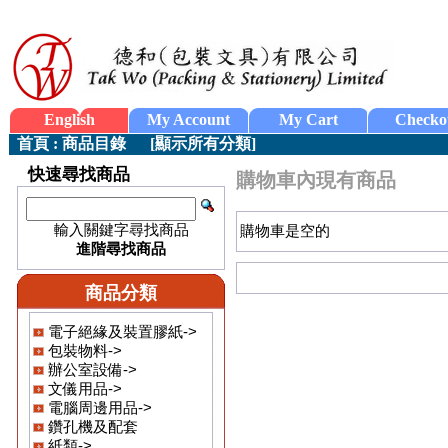
English
My Account
My Cart
Checko
首頁
:
商品目錄
[
顯示所有分類
]
快速尋找商品
購物車內現有商品
輸入關鍵字尋找商品
購物車是空的
進階尋找商品
商品分類
電子絕緣及裝置膠紙->
包裝物料->
辦公室設備->
文儀用品->
電腦周邊用品->
鑽孔機及配套
紙類->